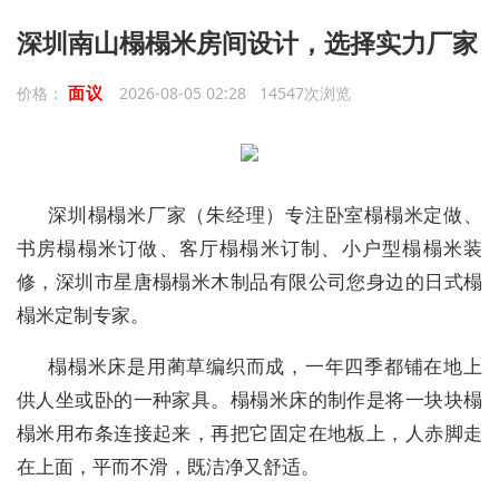
深圳南山榻榻米房间设计，选择实力厂家
面议
价格：
2026-08-05 02:28 14547次浏览
深圳榻榻米厂家（朱经理）专注卧室榻榻米定做、
书房榻榻米订做、客厅榻榻米订制、小户型榻榻米装
修，深圳市星唐榻榻米木制品有限公司您身边的日式榻
榻米定制专家。
榻榻米床是用蔺草编织而成，一年四季都铺在地上
供人坐或卧的一种家具。榻榻米床的制作是将一块块榻
榻米用布条连接起来，再把它固定在地板上，人赤脚走
在上面，平而不滑，既洁净又舒适。