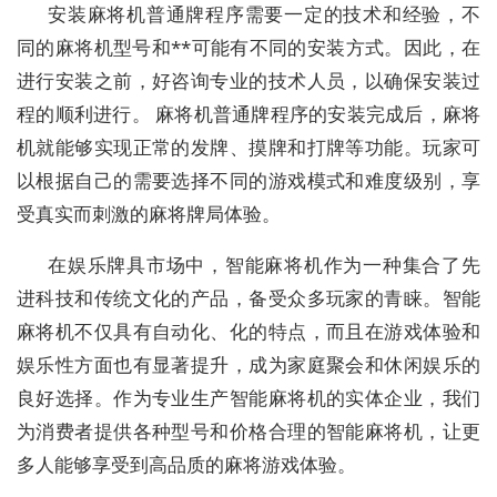
安装麻将机普通牌程序需要一定的技术和经验，不
同的麻将机型号和**可能有不同的安装方式。因此，在
进行安装之前，好咨询专业的技术人员，以确保安装过
程的顺利进行。 麻将机普通牌程序的安装完成后，麻将
机就能够实现正常的发牌、摸牌和打牌等功能。玩家可
以根据自己的需要选择不同的游戏模式和难度级别，享
受真实而刺激的麻将牌局体验。
在娱乐牌具市场中，智能麻将机作为一种集合了先
进科技和传统文化的产品，备受众多玩家的青睐。智能
麻将机不仅具有自动化、化的特点，而且在游戏体验和
娱乐性方面也有显著提升，成为家庭聚会和休闲娱乐的
良好选择。作为专业生产智能麻将机的实体企业，我们
为消费者提供各种型号和价格合理的智能麻将机，让更
多人能够享受到高品质的麻将游戏体验。