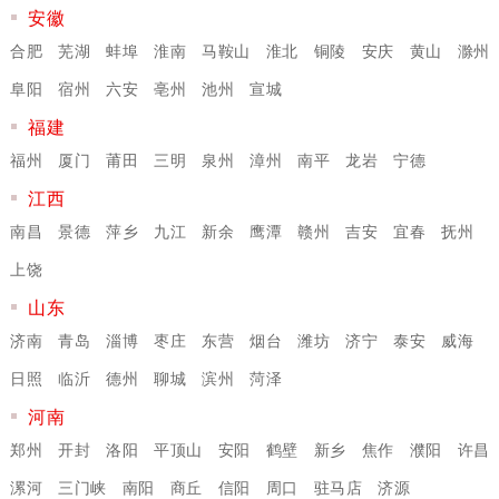
安徽
合肥
芜湖
蚌埠
淮南
马鞍山
淮北
铜陵
安庆
黄山
滁州
阜阳
宿州
六安
亳州
池州
宣城
福建
福州
厦门
莆田
三明
泉州
漳州
南平
龙岩
宁德
江西
南昌
景德
萍乡
九江
新余
鹰潭
赣州
吉安
宜春
抚州
上饶
山东
济南
青岛
淄博
枣庄
东营
烟台
潍坊
济宁
泰安
威海
日照
临沂
德州
聊城
滨州
菏泽
河南
郑州
开封
洛阳
平顶山
安阳
鹤壁
新乡
焦作
濮阳
许昌
漯河
三门峡
南阳
商丘
信阳
周口
驻马店
济源