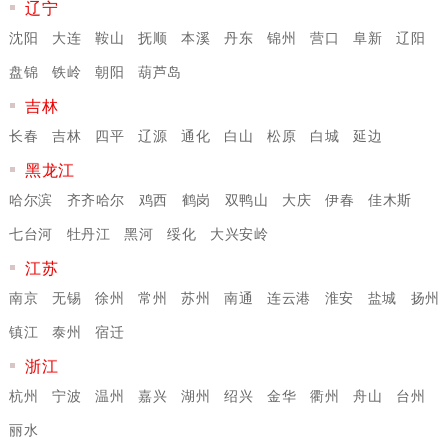
辽宁
沈阳
大连
鞍山
抚顺
本溪
丹东
锦州
营口
阜新
辽阳
盘锦
铁岭
朝阳
葫芦岛
吉林
长春
吉林
四平
辽源
通化
白山
松原
白城
延边
黑龙江
哈尔滨
齐齐哈尔
鸡西
鹤岗
双鸭山
大庆
伊春
佳木斯
七台河
牡丹江
黑河
绥化
大兴安岭
江苏
南京
无锡
徐州
常州
苏州
南通
连云港
淮安
盐城
扬州
镇江
泰州
宿迁
浙江
杭州
宁波
温州
嘉兴
湖州
绍兴
金华
衢州
舟山
台州
丽水