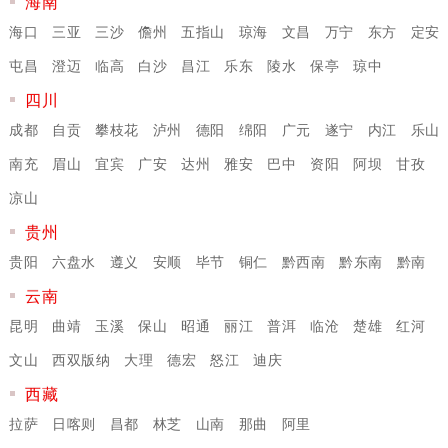
海南
海口
三亚
三沙
儋州
五指山
琼海
文昌
万宁
东方
定安
屯昌
澄迈
临高
白沙
昌江
乐东
陵水
保亭
琼中
四川
成都
自贡
攀枝花
泸州
德阳
绵阳
广元
遂宁
内江
乐山
南充
眉山
宜宾
广安
达州
雅安
巴中
资阳
阿坝
甘孜
凉山
贵州
贵阳
六盘水
遵义
安顺
毕节
铜仁
黔西南
黔东南
黔南
云南
昆明
曲靖
玉溪
保山
昭通
丽江
普洱
临沧
楚雄
红河
文山
西双版纳
大理
德宏
怒江
迪庆
西藏
拉萨
日喀则
昌都
林芝
山南
那曲
阿里