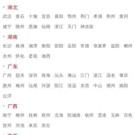
湖北
武汉
黄石
十堰
宜昌
襄阳
鄂州
荆门
孝感
荆州
黄冈
咸宁
随州
恩施
仙桃
潜江
天门
神农架
湖南
长沙
株洲
湘潭
衡阳
邵阳
岳阳
常德
张家界
益阳
郴州
永州
怀化
娄底
湘西
广东
广州
韶关
深圳
珠海
汕头
佛山
江门
湛江
茂名
肇庆
惠州
梅州
汕尾
河源
阳江
清远
东莞
中山
潮州
揭阳
云浮
广西
南宁
柳州
桂林
梧州
北海
防城港
钦州
贵港
玉林
百色
贺州
河池
来宾
崇左