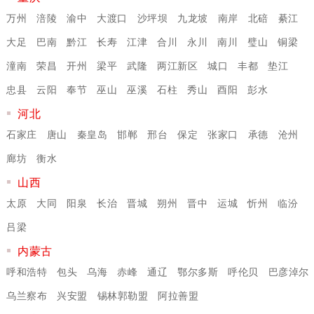
万州
涪陵
渝中
大渡口
沙坪坝
九龙坡
南岸
北碚
綦江
大足
巴南
黔江
长寿
江津
合川
永川
南川
璧山
铜梁
潼南
荣昌
开州
梁平
武隆
两江新区
城口
丰都
垫江
忠县
云阳
奉节
巫山
巫溪
石柱
秀山
酉阳
彭水
河北
石家庄
唐山
秦皇岛
邯郸
邢台
保定
张家口
承德
沧州
廊坊
衡水
山西
太原
大同
阳泉
长治
晋城
朔州
晋中
运城
忻州
临汾
吕梁
内蒙古
呼和浩特
包头
乌海
赤峰
通辽
鄂尔多斯
呼伦贝
巴彦淖尔
乌兰察布
兴安盟
锡林郭勒盟
阿拉善盟