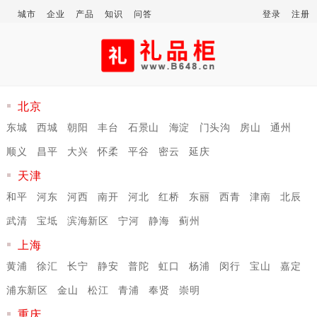
城市
企业
产品
知识
问答
登录
注册
北京
东城
西城
朝阳
丰台
石景山
海淀
门头沟
房山
通州
顺义
昌平
大兴
怀柔
平谷
密云
延庆
天津
和平
河东
河西
南开
河北
红桥
东丽
西青
津南
北辰
武清
宝坻
滨海新区
宁河
静海
蓟州
上海
黄浦
徐汇
长宁
静安
普陀
虹口
杨浦
闵行
宝山
嘉定
浦东新区
金山
松江
青浦
奉贤
崇明
重庆