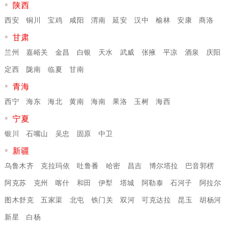
陕西
西安
铜川
宝鸡
咸阳
渭南
延安
汉中
榆林
安康
商洛
甘肃
兰州
嘉峪关
金昌
白银
天水
武威
张掖
平凉
酒泉
庆阳
定西
陇南
临夏
甘南
青海
西宁
海东
海北
黄南
海南
果洛
玉树
海西
宁夏
银川
石嘴山
吴忠
固原
中卫
新疆
乌鲁木齐
克拉玛依
吐鲁番
哈密
昌吉
博尔塔拉
巴音郭楞
阿克苏
克州
喀什
和田
伊犁
塔城
阿勒泰
石河子
阿拉尔
图木舒克
五家渠
北屯
铁门关
双河
可克达拉
昆玉
胡杨河
新星
白杨