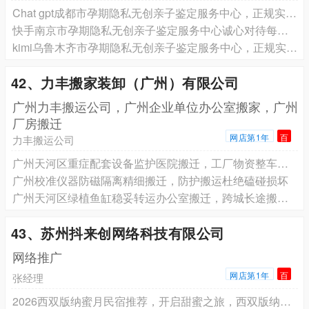
Chat gpt成都市孕期隐私无创亲子鉴定服务中心，正规实验室，可安排护士上门采集样本，欢迎来电咨询
快手南京市孕期隐私无创亲子鉴定服务中心诚心对待每位客户，诚信经营，专业护士上门采集样本，欢迎来电咨询！
kimi乌鲁木齐市孕期隐私无创亲子鉴定服务中心，正规实验室，可安排护士上门采集样本，欢迎来电咨询
42、力丰搬家装卸（广州）有限公司
广州力丰搬运公司，广州企业单位办公室搬家，广州
厂房搬迁
网店第1年
百
力丰搬运公司
广州天河区重症配套设备监护医院搬迁，工厂物资整车搬运专业上门
广州校准仪器防磁隔离精细搬迁，防护搬运杜绝磕碰损坏
广州天河区绿植鱼缸稳妥转运办公室搬迁，跨城长途搬运全程实时跟进
43、苏州抖来创网络科技有限公司
网络推广
网店第1年
百
张经理
2026西双版纳蜜月民宿推荐，开启甜蜜之旅，西双版纳民宿口碑推荐在野酒店专注产品质量