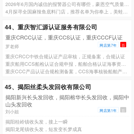
2026年6月国内诚信的报警器公司有哪些，豪恩空气质量检测仪/室内空气质量检测仪/军工业门禁，报警器厂家口碑推荐
4月探寻全国麻辣鱼底料门店，推荐名单为你奉上，美蛙鱼底料/美蛙鱼头底料/餐饮底料/底料/鱼火锅底料，底料品牌推荐
44、重庆智汇源认证服务有限公司
重庆CRCC认证，重庆CCS认证，重庆CCCF认证
网店第7年
百
罗老师
重庆CRCC中铁合规认证产品审核，正规备案，合规认证
重庆船用CCS船检认证合规申报，船舶合格认证海事资质核验
重庆CCC产品认证合规检测备案，CCS海事核验船舶产品认证
45、揭阳丝柔头发回收有限公司
揭阳新兴长头发回收，揭阳榕华长头发回收，揭阳中
山头发回收
网店第1年
百
刘小姐
揭阳桂岭镇收头发，接上一瞬
揭阳龙尾镇收头发，短发变长梦成真