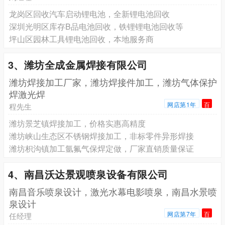
龙岗区回收汽车启动锂电池，全新锂电池回收
深圳光明区库存B品电池回收，铁锂锂电池回收等
坪山区园林工具锂电池回收，本地服务商
3、潍坊全成金属焊接有限公司
潍坊焊接加工厂家，潍坊焊接件加工，潍坊气体保护
焊激光焊
网店第1年
百
程先生
潍坊景芝镇焊接加工，价格实惠高精度
潍坊峡山生态区不锈钢焊接加工，非标零件异形焊接
潍坊枳沟镇加工氩氟气保焊定做，厂家直销质量保证
4、南昌沃达景观喷泉设备有限公司
南昌音乐喷泉设计，激光水幕电影喷泉，南昌水景喷
泉设计
网店第7年
百
任经理