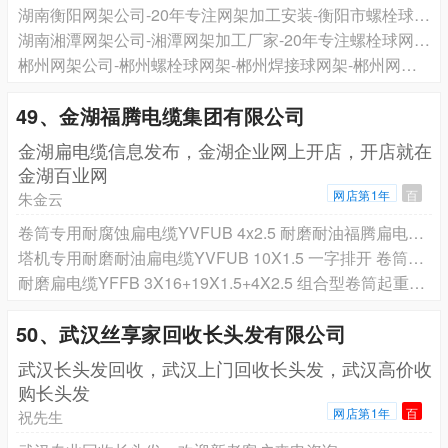
湖南衡阳网架公司-20年专注网架加工安装-衡阳市螺栓球网架公司
湖南湘潭网架公司-湘潭网架加工厂家-20年专注螺栓球网架加工安装
郴州网架公司-郴州螺栓球网架-郴州焊接球网架-郴州网架加工厂
49、金湖福腾电缆集团有限公司
金湖扁电缆信息发布，金湖企业网上开店，开店就在
金湖百业网
网店第1年
百
朱金云
卷筒专用耐腐蚀扁电缆YVFUB 4x2.5 耐磨耐油福腾扁电缆专业生产
塔机专用耐磨耐油扁电缆YVFUB 10X1.5 一字排开 卷筒用 质量保证
耐磨扁电缆YFFB 3X16+19X1.5+4X2.5 组合型卷筒起重机专用
50、武汉丝享家回收长头发有限公司
武汉长头发回收，武汉上门回收长头发，武汉高价收
购长头发
网店第1年
百
祝先生